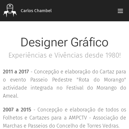
Carlos Chambel
Designer Gráfico
Experiências e Vivências desde 1980!
2011 a 2017
- Concepção e elaboração do Cartaz para
o evento Passeio Pedestre "Rota do Morango"
actividade integrada no Festival do Morango do
Ameal.
2007 a 2015
- Concepção e elaboração de todos os
Folhetos e Cartazes para a AMPCTV - Associação de
Marchas e Passeios do Concelho de Torres Vedras.